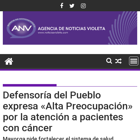
Saltar
al
contenido
Defensoría del Pueblo
expresa «Alta Preocupación»
por la atención a pacientes
con cáncer
Mayorga pide fortalecer el sistema de salud