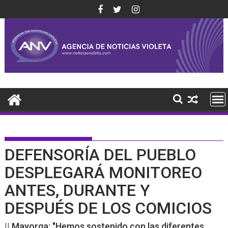
Saltar
al
contenido
DEFENSORÍA DEL PUEBLO
DESPLEGARÁ MONITOREO
ANTES, DURANTE Y
DESPUÉS DE LOS COMICIOS
|| Mayorga: "Hemos sostenido con las diferentes