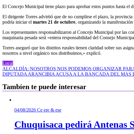
El Concejo Municipal tiene plazo para aprobar estos puntos hasta el 
El dirigente Torres advirtió que de no cumplirse el plazo, la provinc
podría iniciar el
martes 21 de octubre
, organizando la manifestación 
Los representantes responsabilizaron al Concejo Municipal por las con
maquinaria pesada será «entera responsabilidad del Consejo Municipa
Torres aseguró que los distritos rurales tienen claridad sobre sus asi
nosotros a nivel orgánico nos distribuimos,» explicó.
Local
Navegación
ALCALDÍA: NOSOTROS NOS PODEMOS ORGANIZAR PARA
DIPUTADA ARANCIBIA ACUSA A LA BANCADA DEL MAS 
de
entradas
Tambíen te puede interesar
04/08/2026
Ce ere & ese
Chuquisaca pedirá Antenas St