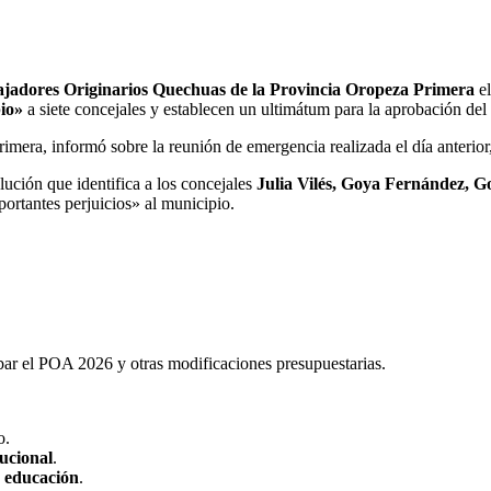
ajadores Originarios Quechuas de la Provincia Oropeza Primera
el
io»
a siete concejales y establecen un ultimátum para la aprobación d
rimera, informó sobre la reunión de emergencia realizada el día anteri
esolución que identifica a los concejales
Julia Vilés, Goya Fernández, G
ortantes perjuicios» al municipio.
bar el POA 2026 y otras modificaciones presupuestarias.
o.
tucional
.
a educación
.