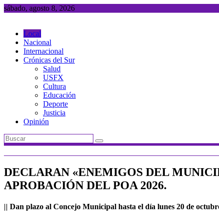
Saltar
sábado, agosto 8, 2026
al
contenido
Local
Nacional
Internacional
Crónicas del Sur
Salud
USFX
Cultura
Educación
Deporte
Justicia
Opinión
DECLARAN «ENEMIGOS DEL MUNICIP
APROBACIÓN DEL POA 2026.
|| Dan plazo al Concejo Municipal hasta el día lunes 20 de octubr