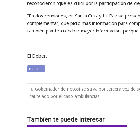
reconocieron “que es difícil por la participación de ci
“En dos reuniones, en Santa Cruz y La Paz se prese
complementar, que pidió más información para comp
también plantea recabar mayor información, porque s
El Deber.
Nacional
Navegación
Gobernador de Potosí se salva por tercera vez de s
de
cautelado por el caso ambulancias
entradas
Tambíen te puede interesar