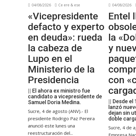
04/08/2026
Ce ere & ese
04/08/2026
«Vicepresidente
Entel l
defacto y experto
obsol
en deuda»: rueda
la «Do
la cabeza de
y nue
Lupo en el
paque
Ministerio de la
compr
Presidencia
con «c
carga
|| El ahora ex ministro fue
candidato a vicepresidente de
|| Desde el
Samuel Doria Medina.
lanzó nuev
Sucre, 4 de agosto (ANV).- El
dejan sin ut
presidente Rodrigo Paz Pereira
doble carg
anunció este lunes una
Sucre, 4 de a
reestructuración del...
Empresa Nac