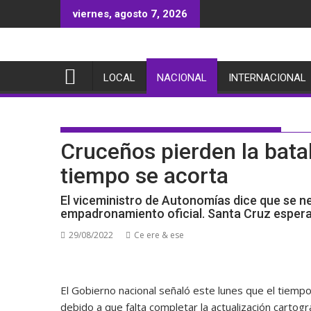
Saltar
viernes, agosto 7, 2026
al
contenido
LOCAL
NACIONAL
INTERNACIONAL
Cruceños pierden la batal
tiempo se acorta
El viceministro de Autonomías dice que se ne
empadronamiento oficial. Santa Cruz esper
29/08/2022
Ce ere & ese
El Gobierno nacional señaló este lunes que el tiemp
debido a que falta completar la actualización cartogr