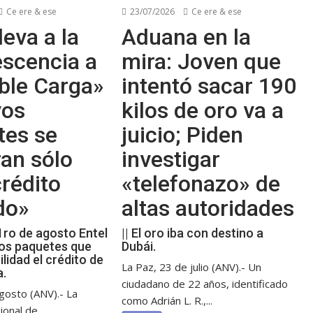
Ce ere & ese
23/07/2026
Ce ere & ese
leva a la
Aduana en la
escencia a
mira: Joven que
ble Carga»
intentó sacar 190
vos
kilos de oro va a
tes se
juicio; Piden
an sólo
investigar
rédito
«telefonazo» de
do»
altas autoridades
 1ro de agosto Entel
|| El oro iba con destino a
os paquetes que
Dubái.
ilidad el crédito de
La Paz, 23 de julio (ANV).- Un
a.
ciudadano de 22 años, identificado
gosto (ANV).- La
como Adrián L. R.,...
ional de