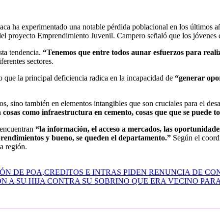
ca ha experimentado una notable pérdida poblacional en los últimos a
del proyecto Emprendimiento Juvenil. Campero señaló que los jóvenes co
sta tendencia.
“Tenemos que entre todos aunar esfuerzos para realiz
ferentes sectores.
que la principal deficiencia radica en la incapacidad de
“generar opo
s, sino también en elementos intangibles que son cruciales para el desar
en cosas como infraestructura en cemento, cosas que que se puede to
 encuentran
“la información, el acceso a mercados, las oportunidad
prendimientos y bueno, se queden el departamento.”
Según el coordin
la región.
ÓN DE POA,CREDITOS E INTRAS PIDEN RENUNCIA DE CO
N A SU HIJA CONTRA SU SOBRINO QUE ERA VECINO PAR