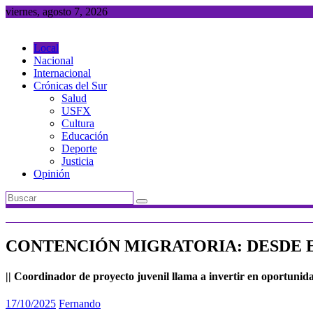
Saltar
viernes, agosto 7, 2026
al
contenido
Local
Nacional
Internacional
Crónicas del Sur
Salud
USFX
Cultura
Educación
Deporte
Justicia
Opinión
CONTENCIÓN MIGRATORIA: DESDE EL
|| Coordinador de proyecto juvenil llama a invertir en oportunid
17/10/2025
Fernando