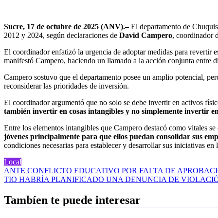
Sucre, 17 de octubre de 2025 (ANV).–
El departamento de Chuquisa
2012 y 2024, según declaraciones de
David Campero
, coordinador 
El coordinador enfatizó la urgencia de adoptar medidas para revertir e
manifestó Campero, haciendo un llamado a la acción conjunta entre di
Campero sostuvo que el departamento posee un amplio potencial, pero 
reconsiderar las prioridades de inversión.
El coordinador argumentó que no solo se debe invertir en activos físico
también invertir en cosas intangibles y no simplemente invertir 
Entre los elementos intangibles que Campero destacó como vitales se
jóvenes principalmente para que ellos puedan consolidar sus em
condiciones necesarias para establecer y desarrollar sus iniciativas en 
Local
Navegación
ANTE CONFLICTO EDUCATIVO POR FALTA DE APROBACI
TIO HABRÍA PLANIFICADO UNA DENUNCIA DE VIOLACIÓ
de
entradas
Tambíen te puede interesar