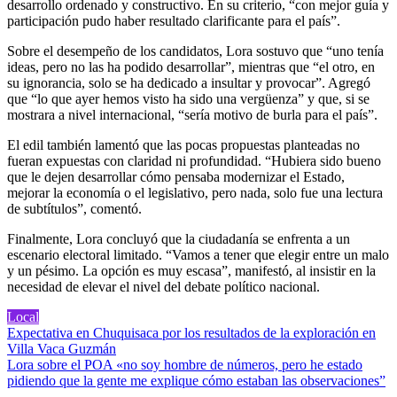
desarrollo ordenado y constructivo. En su criterio, “con mejor guía y
participación pudo haber resultado clarificante para el país”.
Sobre el desempeño de los candidatos, Lora sostuvo que “uno tenía
ideas, pero no las ha podido desarrollar”, mientras que “el otro, en
su ignorancia, solo se ha dedicado a insultar y provocar”. Agregó
que “lo que ayer hemos visto ha sido una vergüenza” y que, si se
mostrara a nivel internacional, “sería motivo de burla para el país”.
El edil también lamentó que las pocas propuestas planteadas no
fueran expuestas con claridad ni profundidad. “Hubiera sido bueno
que le dejen desarrollar cómo pensaba modernizar el Estado,
mejorar la economía o el legislativo, pero nada, solo fue una lectura
de subtítulos”, comentó.
Finalmente, Lora concluyó que la ciudadanía se enfrenta a un
escenario electoral limitado. “Vamos a tener que elegir entre un malo
y un pésimo. La opción es muy escasa”, manifestó, al insistir en la
necesidad de elevar el nivel del debate político nacional.
Local
Navegación
Expectativa en Chuquisaca por los resultados de la exploración en
Villa Vaca Guzmán
de
Lora sobre el POA «no soy hombre de números, pero he estado
entradas
pidiendo que la gente me explique cómo estaban las observaciones”