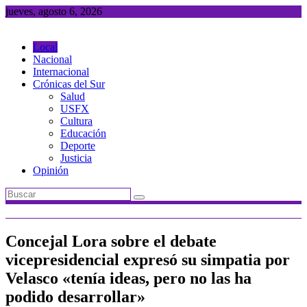
Saltar
jueves, agosto 6, 2026
al
contenido
Local
Nacional
Internacional
Crónicas del Sur
Salud
USFX
Cultura
Educación
Deporte
Justicia
Opinión
Concejal Lora sobre el debate
vicepresidencial expresó su simpatia por
Velasco «tenía ideas, pero no las ha
podido desarrollar»