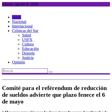
Saltar
sábado, agosto 8, 2026
al
contenido
Local
Nacional
Internacional
Crónicas del Sur
Salud
USFX
Cultura
Educación
Deporte
Justicia
Opinión
Comité para el reférendum de reducción
de sueldos advierte que plazo fenece el 6
de mayo