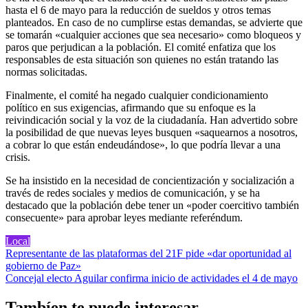
hasta el 6 de mayo para la reducción de sueldos y otros temas
planteados. En caso de no cumplirse estas demandas, se advierte que
se tomarán «cualquier acciones que sea necesario» como bloqueos y
paros que perjudican a la población. El comité enfatiza que los
responsables de esta situación son quienes no están tratando las
normas solicitadas.
Finalmente, el comité ha negado cualquier condicionamiento
político en sus exigencias, afirmando que su enfoque es la
reivindicación social y la voz de la ciudadanía. Han advertido sobre
la posibilidad de que nuevas leyes busquen «saquearnos a nosotros,
a cobrar lo que están endeudándose», lo que podría llevar a una
crisis.
Se ha insistido en la necesidad de concientización y socialización a
través de redes sociales y medios de comunicación, y se ha
destacado que la población debe tener un «poder coercitivo también
consecuente» para aprobar leyes mediante referéndum.
Local
Navegación
Representante de las plataformas del 21F pide «dar oportunidad al
gobierno de Paz»
de
Concejal electo Aguilar confirma inicio de actividades el 4 de mayo
entradas
Tambíen te puede interesar