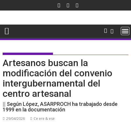
Saltar
al
contenido
Artesanos buscan la
modificación del convenio
intergubernamental del
centro artesanal
|| Según López, ASARPROCH ha trabajado desde
1999 en la documentación
29/04/2026
Ce ere & ese