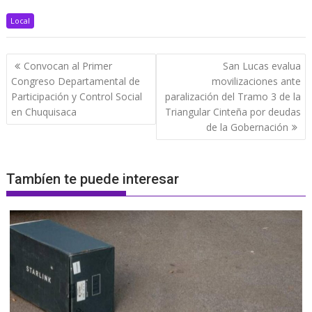
Local
Navegación
Convocan al Primer
San Lucas evalua
de
Congreso Departamental de
movilizaciones ante
entradas
Participación y Control Social
paralización del Tramo 3 de la
en Chuquisaca
Triangular Cinteña por deudas
de la Gobernación
Tambíen te puede interesar