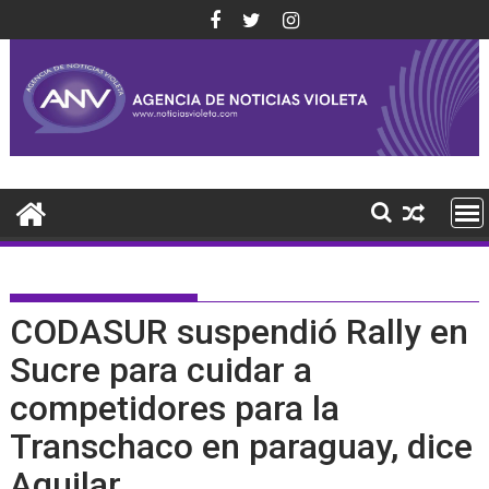
Saltar
al
contenido
CODASUR suspendió Rally en
Sucre para cuidar a
competidores para la
Transchaco en paraguay, dice
Aguilar