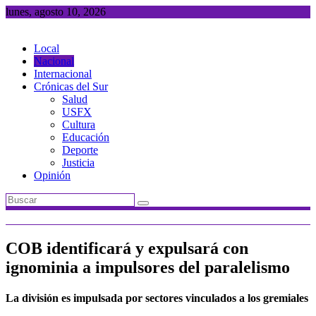
Saltar
lunes, agosto 10, 2026
al
contenido
Local
Nacional
Internacional
Crónicas del Sur
Salud
USFX
Cultura
Educación
Deporte
Justicia
Opinión
COB identificará y expulsará con
ignominia a impulsores del paralelismo
La división es impulsada por sectores vinculados a los gremiales