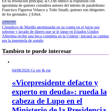
En su resolución principal, la COB ratificó la expulsión con
ignominia de quienes considera autores del intento de paralelismo:
Francisco Figueroa Velasco y Toño Sinañi, quienes son dirigentes
de los gremiales. || Erbol.
Nacional
Navegación
Cómplices de Murillo atestiguarán en su contra en el juicio por
soborno y lavado de dinero que se le sigue en Estados Unidos
de
Albertina recibe una beca completa en la Unitepc; iniciará su camino
entradas
por la ingeniería de sonido
Tambíen te puede interesar
04/08/2026
Ce ere & ese
«Vicepresidente defacto y
experto en deuda»: rueda la
cabeza de Lupo en el
Ministerio de la Presidencia