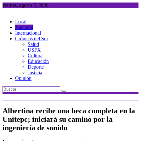
Saltar
viernes, agosto 7, 2026
al
contenido
Local
Nacional
Internacional
Crónicas del Sur
Salud
USFX
Cultura
Educación
Deporte
Justicia
Opinión
Albertina recibe una beca completa en la
Unitepc; iniciará su camino por la
ingeniería de sonido