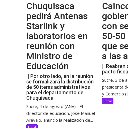
Chuquisaca
Cainco
pedirá Antenas
gobier
Starlink y
con se
laboratorios en
50-50 
reunión con
que s
Ministro de
a las
Educación
|| Reabren 
pacto fisca
|| Por otro lado, en la reunión
Sucre, 3 de a
se formalizará la distribución
de 50 ítems administrativos
presidenta d
para el departamento de
y Comercio (C
Chuquisaca
Local
Sucre, 4 de agosto (ANV).- El
director de educación, José Manuel
Arévalo, anunció la realización de...
Local