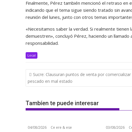
Finalmente, Pérez también mencionó el retraso en el
indicando que el tema sigue siendo tratado sin avan
reunión del lunes, junto con otros temas importantes,
«Necesitamos saber la verdad. Si realmente tienen l
demuestren», concluyó Pérez, haciendo un llamado a 
responsabilidad.
Local
Navegación
Sucre: Clausuran puntos de venta por comercializar
de
pescado en mal estado
entradas
Tambíen te puede interesar
04/08/2026
Ce ere & ese
03/08/2026
C