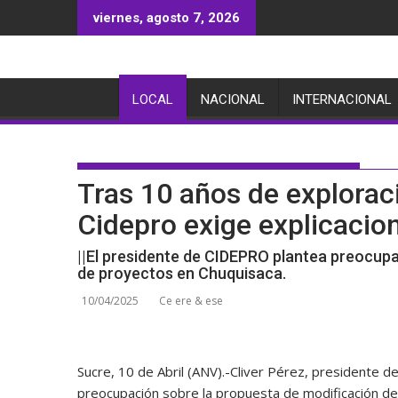
Saltar
viernes, agosto 7, 2026
al
contenido
LOCAL
NACIONAL
INTERNACIONAL
Tras 10 años de explorac
Cidepro exige explicacio
||El presidente de CIDEPRO plantea preocupa
de proyectos en Chuquisaca.
10/04/2025
Ce ere & ese
Sucre, 10 de Abril (ANV).-
Cliver Pérez, presidente d
preocupación sobre la propuesta de modificación de 