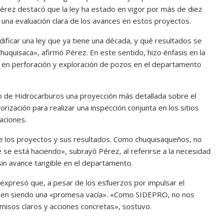
 Pérez destacó que la ley ha estado en vigor por más de diez
una evaluación clara de los avances en estos proyectos.
icar una ley que ya tiene una década, y qué resultados se
quisaca», afirmó Pérez. En este sentido, hizo énfasis en la
as en perforación y exploración de pozos en el departamento
rio de Hidrocarburos una proyección más detallada sobre el
orización para realizar una inspección conjunta en los sitios
aciones.
e los proyectos y sus resultados. Como chuquisaqueños, no
e está haciendo», subrayó Pérez, al referirse a la necesidad
sin avance tangible en el departamento.
expresó que, a pesar de los esfuerzos por impulsar el
uen siendo una «promesa vacía». «Como SIDEPRO, no nos
isos claros y acciones concretas», sostuvo.