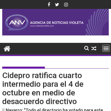
Saltar
al
contenido
Cidepro ratifica cuarto
intermedio para el 4 de
octubre en medio de
desacuerdo directivo
|| Navarro: "Todo el directorio ha votado para este