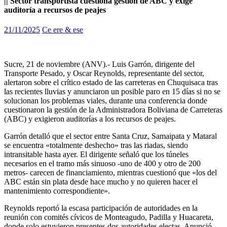
|| Sector transportista cuestiona gestión de ABC y exige
auditoría a recursos de peajes
21/11/2025
Ce ere & ese
Sucre, 21 de noviembre (ANV).- Luis Garrón, dirigente del
Transporte Pesado, y Oscar Reynolds, representante del sector,
alertaron sobre el crítico estado de las carreteras en Chuquisaca tras
las recientes lluvias y anunciaron un posible paro en 15 días si no se
solucionan los problemas viales, durante una conferencia donde
cuestionaron la gestión de la Administradora Boliviana de Carreteras
(ABC) y exigieron auditorías a los recursos de peajes.
Garrón detalló que el sector entre Santa Cruz, Samaipata y Mataral
se encuentra «totalmente deshecho» tras las riadas, siendo
intransitable hasta ayer. El dirigente señaló que los túneles
necesarios en el tramo más sinuoso -uno de 400 y otro de 200
metros- carecen de financiamiento, mientras cuestionó que «los del
ABC están sin plata desde hace mucho y no quieren hacer el
mantenimiento correspondiente».
Reynolds reportó la escasa participación de autoridades en la
reunión con comités cívicos de Monteagudo, Padilla y Huacareta,
donde solo estuvieron presentes dos autoridades electas. Anunció