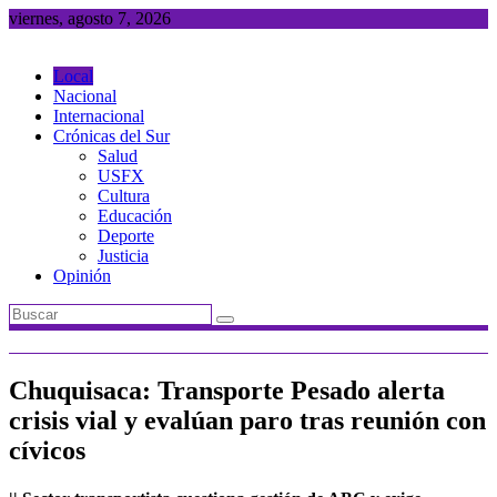
Saltar
viernes, agosto 7, 2026
al
contenido
Local
Nacional
Internacional
Crónicas del Sur
Salud
USFX
Cultura
Educación
Deporte
Justicia
Opinión
Chuquisaca: Transporte Pesado alerta
crisis vial y evalúan paro tras reunión con
cívicos