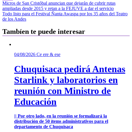
Navegación
Micros de San Cristóbal anuncian que dejarán de cubrir rutas
ampliadas desde 2015 y retan a la FEJUVE a dar el servicio
de
Todo listo para el Festival Ñanta Awaspa por los 35 años del Teatro
entradas
de los Andes
Tambíen te puede interesar
04/08/2026
Ce ere & ese
Chuquisaca pedirá Antenas
Starlink y laboratorios en
reunión con Ministro de
Educación
|| Por otro lado, en la reunión se formalizará la
distribución de 50 ítems administrativos para el
departamento de Chuquisaca