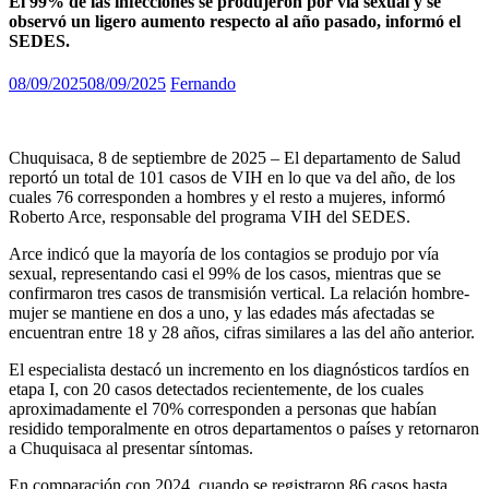
El 99% de las infecciones se produjeron por vía sexual y se
observó un ligero aumento respecto al año pasado, informó el
SEDES.
08/09/2025
08/09/2025
Fernando
Chuquisaca, 8 de septiembre de 2025 – El departamento de Salud
reportó un total de 101 casos de VIH en lo que va del año, de los
cuales 76 corresponden a hombres y el resto a mujeres, informó
Roberto Arce, responsable del programa VIH del SEDES.
Arce indicó que la mayoría de los contagios se produjo por vía
sexual, representando casi el 99% de los casos, mientras que se
confirmaron tres casos de transmisión vertical. La relación hombre-
mujer se mantiene en dos a uno, y las edades más afectadas se
encuentran entre 18 y 28 años, cifras similares a las del año anterior.
El especialista destacó un incremento en los diagnósticos tardíos en
etapa I, con 20 casos detectados recientemente, de los cuales
aproximadamente el 70% corresponden a personas que habían
residido temporalmente en otros departamentos o países y retornaron
a Chuquisaca al presentar síntomas.
En comparación con 2024, cuando se registraron 86 casos hasta