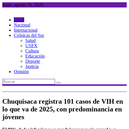
Saltar
lunes, agosto 10, 2026
al
contenido
Local
Nacional
Internacional
Crónicas del Sur
Salud
USFX
Cultura
Educación
Deporte
Justicia
Opinión
Chuquisaca registra 101 casos de VIH en
lo que va de 2025, con predominancia en
jóvenes