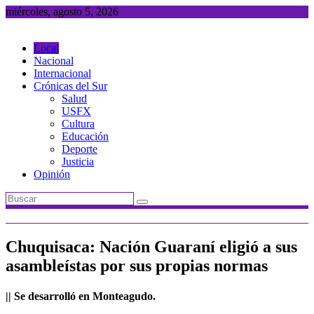
Saltar
miércoles, agosto 5, 2026
al
contenido
Local
Nacional
Internacional
Crónicas del Sur
Salud
USFX
Cultura
Educación
Deporte
Justicia
Opinión
Chuquisaca: Nación Guaraní eligió a sus
asambleístas por sus propias normas
|| Se desarrolló en Monteagudo.