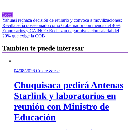
Local
Navegación
Yahuasi rechaza decisión de retirarlo y convoca a movilizaciones;
Revilla sería posesionado como Gobernador con menos del 40%
de
Empresarios y CAINCO Rechazan pagar nivelación salarial del
entradas
20% que exige la COB
Tambíen te puede interesar
04/08/2026
Ce ere & ese
Chuquisaca pedirá Antenas
Starlink y laboratorios en
reunión con Ministro de
Educación