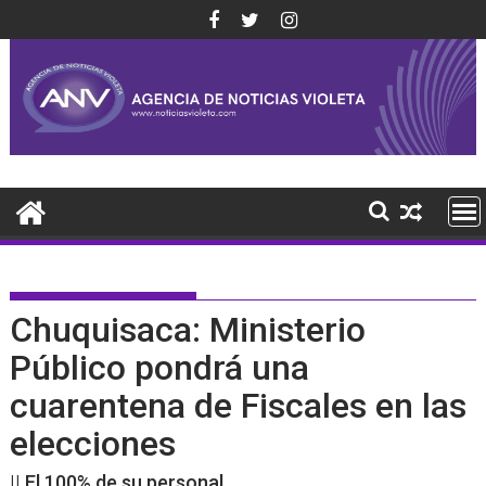
Saltar
al
contenido
Chuquisaca: Ministerio
Público pondrá una
cuarentena de Fiscales en las
elecciones
|| El 100% de su personal.