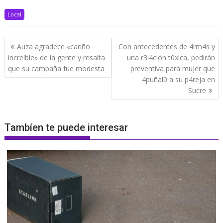
Local
Navegación
Auza agradece «cariño
Con antecedentes de 4rm4s y
de
increíble» de la gente y resalta
una r3l4ción t0x!ca, pedirán
entradas
que su campaña fue modesta
preventiva para mujer que
4puñal0 a su p4reja en
Sucre
Tambíen te puede interesar