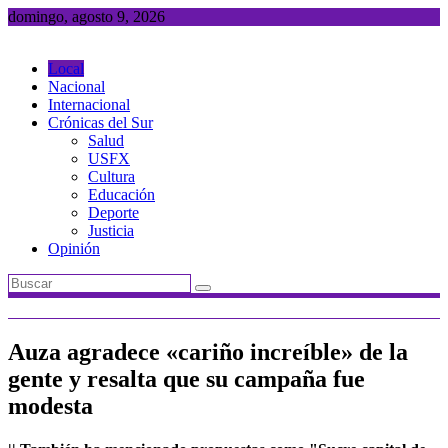
Saltar
domingo, agosto 9, 2026
al
contenido
Local
Nacional
Internacional
Crónicas del Sur
Salud
USFX
Cultura
Educación
Deporte
Justicia
Opinión
Auza agradece «cariño increíble» de la
gente y resalta que su campaña fue
modesta