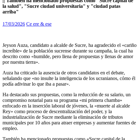
|| También ha mencionado propuestas como "Sucre capital de
la salud", "Sucre ciudad universitaria" y "ciudad patas
arriba"
17/03/2026
Ce ere & ese
Jeyson Auza, candidato a alcalde de Sucre, ha agradecido el «cariño
increíble» de la población sucrense durante su campaña, la cual ha
descrito como «humilde, pero llena de propuestas y llenas de amor
por nuestra tierra».
Auza ha criticado la ausencia de otros candidatos en el debate,
señalando que «no insulte la inteligencia de los ucranianos, cómo él
podía adivinar lo que iba a pasar».
Ha destacado sus propuestas, como la reducción de su salario, un
compromiso notarial para su programa «mi primera chamba»
enfocado en la inserción laboral de jóvenes, la «muerte al alcalde
Rey» como proceso de descentralización del poder, y la
industrialización de Sucre mediante la eliminación de tributos
municipales por 10 años para atraer empresas y aumentar fuentes de
empleo.
También ha mencionado propuestas como «Sucre capital de la