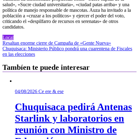
salud», «Sucre ciudad universitaria», «ciudad patas arriba» y una
política de manejo responsable de mascotas. Auza ha invitado a la
población a «cruzar a los políticos» y ejercer el poder del voto,
criticando el «despilfarro de recursos en serenatas» de otros
candidatos.
Local
Navegación
Resaltan enorme cierre de Campaña de «Gente Nueva»
Chuquisaca: Ministerio Público pondrá una cuarentena de Fiscales
de
en las elecciones
entradas
Tambíen te puede interesar
04/08/2026
Ce ere & ese
Chuquisaca pedirá Antenas
Starlink y laboratorios en
reunión con Ministro de