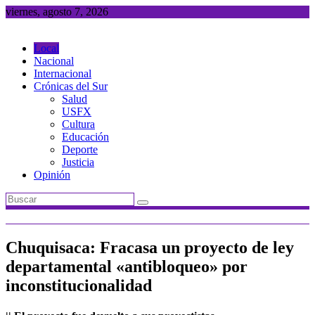
Saltar
viernes, agosto 7, 2026
al
contenido
Local
Nacional
Internacional
Crónicas del Sur
Salud
USFX
Cultura
Educación
Deporte
Justicia
Opinión
Chuquisaca: Fracasa un proyecto de ley
departamental «antibloqueo» por
inconstitucionalidad