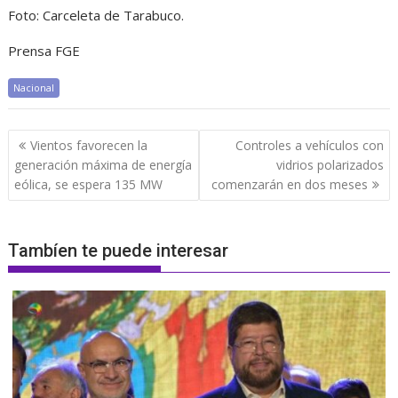
Foto: Carceleta de Tarabuco.
Prensa FGE
Nacional
Navegación
Vientos favorecen la
Controles a vehículos con
de
generación máxima de energía
vidrios polarizados
entradas
eólica, se espera 135 MW
comenzarán en dos meses
Tambíen te puede interesar