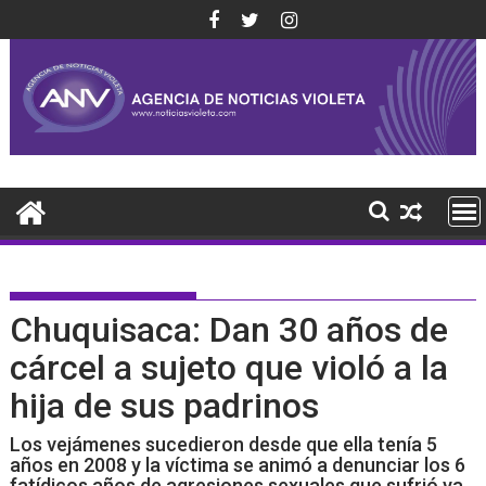
Saltar
al
contenido
Chuquisaca: Dan 30 años de
cárcel a sujeto que violó a la
hija de sus padrinos
Los vejámenes sucedieron desde que ella tenía 5
años en 2008 y la víctima se animó a denunciar los 6
fatídicos años de agresiones sexuales que sufrió ya