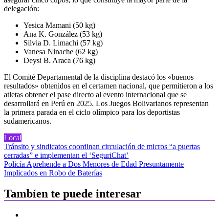
delegación:
Yesica Mamani (50 kg)
Ana K. González (53 kg)
Silvia D. Limachi (57 kg)
Vanesa Ninache (62 kg)
Deysi B. Araca (76 kg)
El Comité Departamental de la disciplina destacó los «buenos
resultados» obtenidos en el certamen nacional, que permitieron a los
atletas obtener el pase directo al evento internacional que se
desarrollará en Perú en 2025. Los Juegos Bolivarianos representan
la primera parada en el ciclo olímpico para los deportistas
sudamericanos.
Local
Navegación
Tránsito y sindicatos coordinan circulación de micros “a puertas
cerradas” e implementan el ‘SeguriChat’
de
Policía Aprehende a Dos Menores de Edad Presuntamente
entradas
Implicados en Robo de Baterías
Tambíen te puede interesar