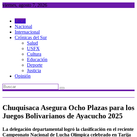
Saltar
viernes, agosto 7, 2026
al
contenido
Local
Nacional
Internacional
Crónicas del Sur
Salud
USFX
Cultura
Educación
Deporte
Justicia
Opinión
Chuquisaca Asegura Ocho Plazas para los
Juegos Bolivarianos de Ayacucho 2025
La delegación departamental logró la clasificación en el reciente
Campeonato Nacional de Lucha Olímpica celebrado en Tarija