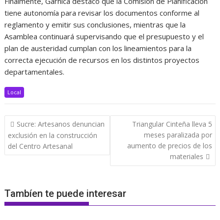
Finalmente, Garnica destacó que la Comisión de Planificación
tiene autonomía para revisar los documentos conforme al
reglamento y emitir sus conclusiones, mientras que la
Asamblea continuará supervisando que el presupuesto y el
plan de austeridad cumplan con los lineamientos para la
correcta ejecución de recursos en los distintos proyectos
departamentales.
Local
Navegación
Sucre: Artesanos denuncian
Triangular Cinteña lleva 5
de
meses paralizada por
exclusión en la construcción
entradas
aumento de precios de los
del Centro Artesanal
materiales
Tambíen te puede interesar