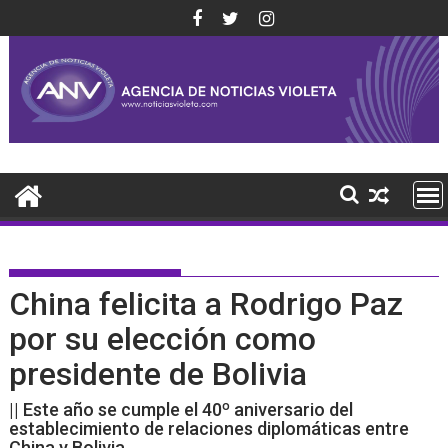
Saltar
al
contenido
China felicita a Rodrigo Paz
por su elección como
presidente de Bolivia
|| Este año se cumple el 40º aniversario del
establecimiento de relaciones diplomáticas entre
China y Bolivia