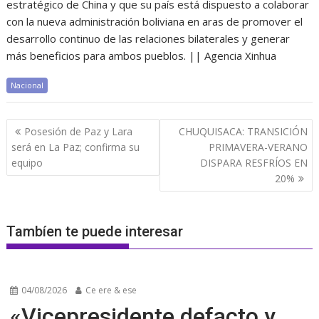
estratégico de China y que su país está dispuesto a colaborar
con la nueva administración boliviana en aras de promover el
desarrollo continuo de las relaciones bilaterales y generar
más beneficios para ambos pueblos. || Agencia Xinhua
Nacional
Navegación
Posesión de Paz y Lara
CHUQUISACA: TRANSICIÓN
de
será en La Paz; confirma su
PRIMAVERA-VERANO
entradas
equipo
DISPARA RESFRÍOS EN
20%
Tambíen te puede interesar
04/08/2026
Ce ere & ese
«Vicepresidente defacto y