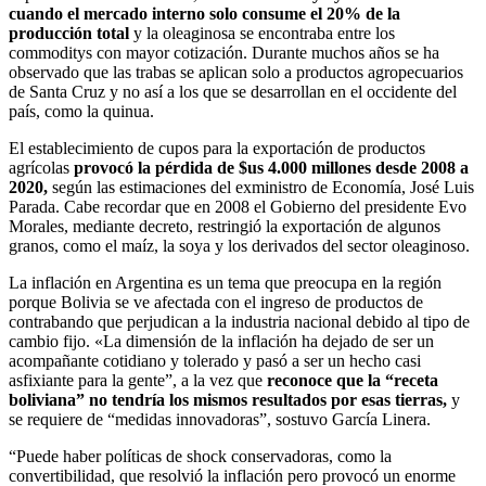
cuando el mercado interno solo consume el 20% de la
producción total
y la oleaginosa se encontraba entre los
commoditys con mayor cotización. Durante muchos años se ha
observado que las trabas se aplican solo a productos agropecuarios
de Santa Cruz y no así a los que se desarrollan en el occidente del
país, como la quinua.
El establecimiento de cupos para la exportación de productos
agrícolas
provocó la pérdida de $us 4.000 millones desde 2008 a
2020,
según las estimaciones del exministro de Economía, José Luis
Parada. Cabe recordar que en 2008 el Gobierno del presidente Evo
Morales, mediante decreto, restringió la exportación de algunos
granos, como el maíz, la soya y los derivados del sector oleaginoso.
La inflación en Argentina es un tema que preocupa en la región
porque Bolivia se ve afectada con el ingreso de productos de
contrabando que perjudican a la industria nacional debido al tipo de
cambio fijo. «La dimensión de la inflación ha dejado de ser un
acompañante cotidiano y tolerado y pasó a ser un hecho casi
asfixiante para la gente”, a la vez que
reconoce que la “receta
boliviana” no tendría los mismos resultados por esas tierras,
y
se requiere de “medidas innovadoras”, sostuvo García Linera.
“Puede haber políticas de shock conservadoras, como la
convertibilidad, que resolvió la inflación pero provocó un enorme