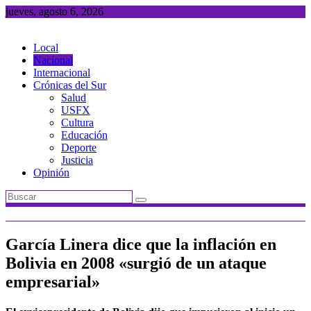
Saltar
jueves, agosto 6, 2026
al
contenido
Local
Nacional
Internacional
Crónicas del Sur
Salud
USFX
Cultura
Educación
Deporte
Justicia
Opinión
García Linera dice que la inflación en
Bolivia en 2008 «surgió de un ataque
empresarial»