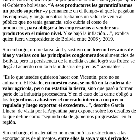
el Gobierno boliviano.
“A esos productores les garantizábamos
un precio superior –
y permanente en el tiempo- al que le pagaban
las empresas, y luego nosotros fijábamos un valor de venta al
público que no tenía ganancia, solo cubría el costo de
producción,
para obligar a los empresarios a vender sus
productos en el mismo nivel.
Y se bajó la inflación…”, explica
quien fuera vicepresidente de Bolivia entre 2006 y 2019.
Sin embargo, no fue tarea fácil y sostuvo que
fueron tres años de
idas y vueltas con los principales conglomerados
alimenticios de
Bolivia, pero la persistencia de la medida estatal logró sus frutos: se
llegó al acuerdo con toda la industria de precios “razonables”.
“Es lo que ustedes quisieron hacer con Vicentin, pero no se
animaron. El Estado,
en nuestro caso, se metió en la cadena de
valor agrícola, pero no estatizó la tierra
, sino que pasó a formar
parte de la industria procesadora. Y en el caso de la carne obligó a
los
frigoríficos a abastecer el mercado interno a un precio
regulado y luego exportar el excedente
…”, describe García
Linera, de visita por la Argentina para exponer sobre los desafíos de
lo que define como “segunda ola de gobiernos progresistas” en la
región.
Sin embargo, el matemático no mencionó las restricciones a las
exportaciones de alimentos,
entre ellos la soya y sus derivados