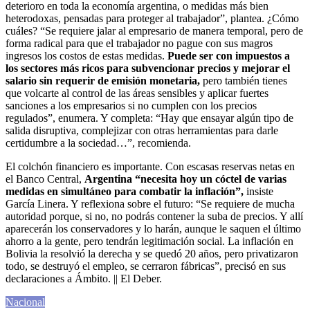
deterioro en toda la economía argentina, o medidas más bien
heterodoxas, pensadas para proteger al trabajador”, plantea. ¿Cómo
cuáles? “Se requiere jalar al empresario de manera temporal, pero de
forma radical para que el trabajador no pague con sus magros
ingresos los costos de estas medidas.
Puede ser con impuestos a
los sectores más ricos para subvencionar precios
y mejorar el
salario sin requerir de emisión monetaria,
pero también tienes
que volcarte al control de las áreas sensibles y aplicar fuertes
sanciones a los empresarios si no cumplen con los precios
regulados”, enumera. Y completa: “Hay que ensayar algún tipo de
salida disruptiva, complejizar con otras herramientas para darle
certidumbre a la sociedad…”, recomienda.
El colchón financiero es importante. Con escasas reservas netas en
el Banco Central,
Argentina “necesita hoy un cóctel de varias
medidas en simultáneo para combatir la inflación”,
insiste
García Linera. Y reflexiona sobre el futuro: “Se requiere de mucha
autoridad porque, si no, no podrás contener la suba de precios. Y allí
aparecerán los conservadores y lo harán, aunque le saquen el último
ahorro a la gente, pero tendrán legitimación social. La inflación en
Bolivia la resolvió la derecha y se quedó 20 años, pero privatizaron
todo, se destruyó el empleo, se cerraron fábricas”, precisó en sus
declaraciones a Ámbito. || El Deber.
Nacional