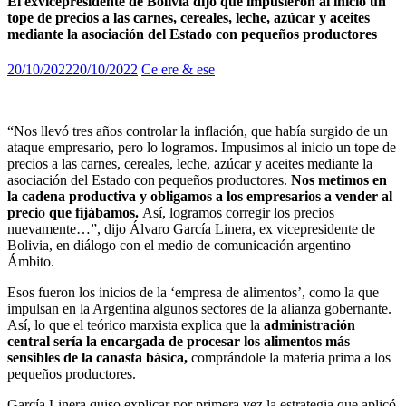
El exvicepresidente de Bolivia dijo que impusieron al inicio un
tope de precios a las carnes, cereales, leche, azúcar y aceites
mediante la asociación del Estado con pequeños productores
20/10/2022
20/10/2022
Ce ere & ese
“Nos llevó tres años controlar la inflación, que había surgido de un
ataque empresario, pero lo logramos. Impusimos al inicio un tope de
precios a las carnes, cereales, leche, azúcar y aceites mediante la
asociación del Estado con pequeños productores.
Nos metimos en
la cadena productiva y obligamos a los empresarios a vender al
preci
o
que fijábamos.
Así, logramos corregir los precios
nuevamente…”, dijo Álvaro García Linera, ex vicepresidente de
Bolivia, en diálogo con el medio de comunicación argentino
Ámbito.
Esos fueron los inicios de la ‘empresa de alimentos’, como la que
impulsan en la Argentina algunos sectores de la alianza gobernante.
Así, lo que el teórico marxista explica que la
administración
central sería la encargada de procesar los alimentos más
sensibles de la canasta básica,
comprándole la materia prima a los
pequeños productores.
García Linera quiso explicar por primera vez la estrategia que aplicó