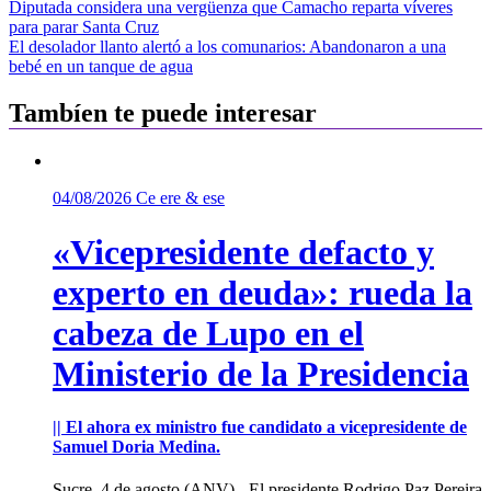
Navegación
Diputada considera una vergüenza que Camacho reparta víveres
para parar Santa Cruz
de
El desolador llanto alertó a los comunarios: Abandonaron a una
entradas
bebé en un tanque de agua
Tambíen te puede interesar
04/08/2026
Ce ere & ese
«Vicepresidente defacto y
experto en deuda»: rueda la
cabeza de Lupo en el
Ministerio de la Presidencia
|| El ahora ex ministro fue candidato a vicepresidente de
Samuel Doria Medina.
Sucre, 4 de agosto (ANV).- El presidente Rodrigo Paz Pereira