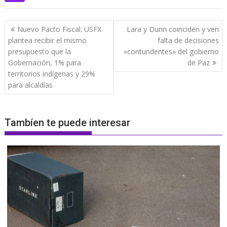
Navegación
Nuevo Pacto Fiscal: USFX
Lara y Dunn coinciden y ven
de
plantea recibir el mismo
falta de decisiones
entradas
presupuesto que la
«contundentes» del gobierno
Gobernación, 1% para
de Paz
territorios indígenas y 29%
para alcaldías
Tambíen te puede interesar