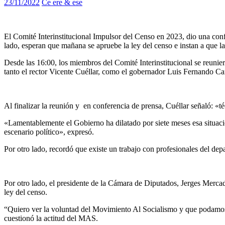
23/11/2022
Ce ere & ese
El Comité Interinstitucional Impulsor del Censo en 2023, dio una confe
lado, esperan que mañana se apruebe la ley del censo e instan a que la
Desde las 16:00, los miembros del Comité Interinstitucional se reunie
tanto el rector Vicente Cuéllar, como el gobernador Luis Fernando C
Al finalizar la reunión y en conferencia de prensa, Cuéllar señaló: «t
«Lamentablemente el Gobierno ha dilatado por siete meses esa situac
escenario político», expresó.
Por otro lado, recordó que existe un trabajo con profesionales del de
Por otro lado, el presidente de la Cámara de Diputados, Jerges Mercad
ley del censo.
“Quiero ver la voluntad del Movimiento Al Socialismo y que podamos 
cuestionó la actitud del MAS.