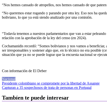
“Nos hemos cansado de atropellos, nos hemos cansado de que pateen a 
“No queremos estar rogando y parando por otra ley. Eso nos ha quedad
boliviano, lo que ya está siendo analizado por una comisión.
“Todavía tenemos a nuestros parlamentarios que van a estar peleando e
relación con la aprobación de la ley del censo (en 2024).
Cochamanidis recordó: “Somos bolivianos y nos vamos a beneficiar, a
ser irresponsables y sostener algo que, en lo técnico no era posible (ce
situación que ya no se puede lograr que la encuesta nacional se ejecu
Con información de El Deber
Nacional
Navegación
Presidente colombiano se compromete por la libertad de Assange
Capturan a 35 sospechosos de trata de personas en Portugal
de
entradas
Tambíen te puede interesar