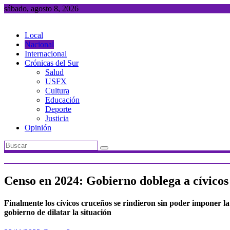
Saltar
sábado, agosto 8, 2026
al
contenido
Local
Nacional
Internacional
Crónicas del Sur
Salud
USFX
Cultura
Educación
Deporte
Justicia
Opinión
Censo en 2024: Gobierno doblega a cívicos
Finalmente los cívicos cruceños se rindieron sin poder imponer l
gobierno de dilatar la situación