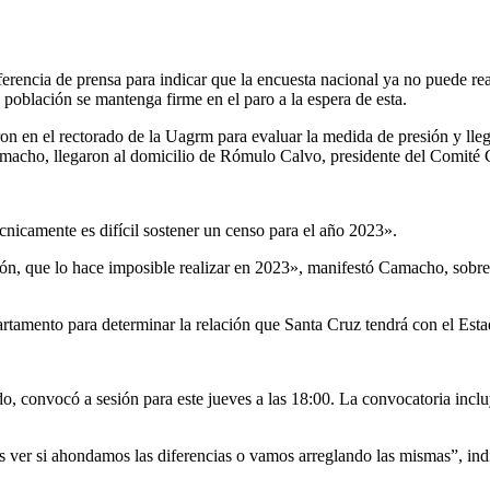
rencia de prensa para indicar que la encuesta nacional ya no puede reali
 población se mantenga firme en el paro a la espera de esta.
ron en el rectorado de la Uagrm para evaluar la medida de presión y lle
amacho, llegaron al domicilio de Rómulo Calvo, presidente del Comité 
écnicamente es difícil sostener un censo para el año 2023».
ión, que lo hace imposible realizar en 2023», manifestó Camacho, sobre
partamento para determinar la relación que Santa Cruz tendrá con el Esta
o, convocó a sesión para este jueves a las 18:00. La convocatoria incl
ver si ahondamos las diferencias o vamos arreglando las mismas”, indi