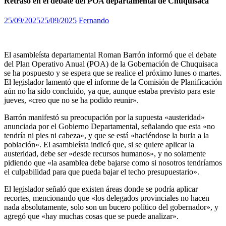
Retraso en el debate del POA departamental de Chuquisaca
25/09/2025
25/09/2025
Fernando
El asambleísta departamental Roman Barrón informó que el debate
del Plan Operativo Anual (POA) de la Gobernación de Chuquisaca
se ha pospuesto y se espera que se realice el próximo lunes o martes.
El legislador lamentó que el informe de la Comisión de Planificación
aún no ha sido concluido, ya que, aunque estaba previsto para este
jueves, «creo que no se ha podido reunir».
Barrón manifestó su preocupación por la supuesta «austeridad»
anunciada por el Gobierno Departamental, señalando que esta «no
tendría ni pies ni cabeza», y que se está «haciéndose la burla a la
población». El asambleísta indicó que, si se quiere aplicar la
austeridad, debe ser «desde recursos humanos», y no solamente
pidiendo que «la asamblea debe bajarse como si nosotros tendríamos
el culpabilidad para que pueda bajar el techo presupuestario».
El legislador señaló que existen áreas donde se podría aplicar
recortes, mencionando que «los delegados provinciales no hacen
nada absolutamente, solo son un bucero político del gobernador», y
agregó que «hay muchas cosas que se puede analizar».