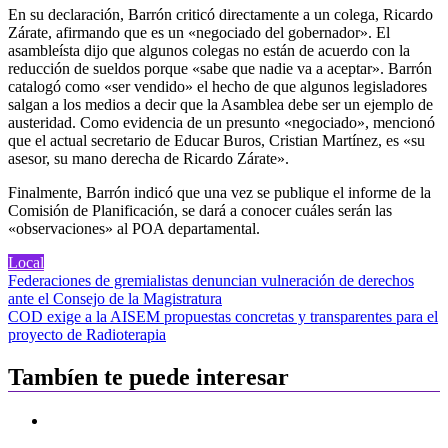
En su declaración, Barrón criticó directamente a un colega, Ricardo
Zárate, afirmando que es un «negociado del gobernador». El
asambleísta dijo que algunos colegas no están de acuerdo con la
reducción de sueldos porque «sabe que nadie va a aceptar». Barrón
catalogó como «ser vendido» el hecho de que algunos legisladores
salgan a los medios a decir que la Asamblea debe ser un ejemplo de
austeridad. Como evidencia de un presunto «negociado», mencionó
que el actual secretario de Educar Buros, Cristian Martínez, es «su
asesor, su mano derecha de Ricardo Zárate».
Finalmente, Barrón indicó que una vez se publique el informe de la
Comisión de Planificación, se dará a conocer cuáles serán las
«observaciones» al POA departamental.
Local
Navegación
Federaciones de gremialistas denuncian vulneración de derechos
ante el Consejo de la Magistratura
de
COD exige a la AISEM propuestas concretas y transparentes para el
entradas
proyecto de Radioterapia
Tambíen te puede interesar