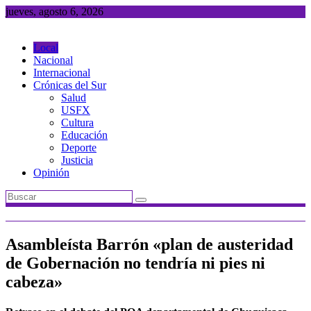
Saltar
jueves, agosto 6, 2026
al
contenido
Local
Nacional
Internacional
Crónicas del Sur
Salud
USFX
Cultura
Educación
Deporte
Justicia
Opinión
Asambleísta Barrón «plan de austeridad
de Gobernación no tendría ni pies ni
cabeza»