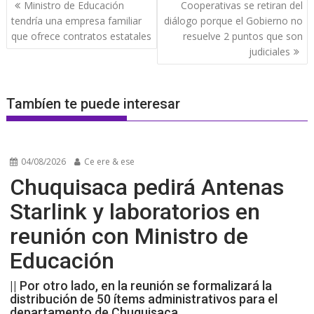
Navegación
Ministro de Educación
Cooperativas se retiran del
de
tendría una empresa familiar
diálogo porque el Gobierno no
entradas
que ofrece contratos estatales
resuelve 2 puntos que son
judiciales
Tambíen te puede interesar
04/08/2026
Ce ere & ese
Chuquisaca pedirá Antenas
Starlink y laboratorios en
reunión con Ministro de
Educación
|| Por otro lado, en la reunión se formalizará la
distribución de 50 ítems administrativos para el
departamento de Chuquisaca