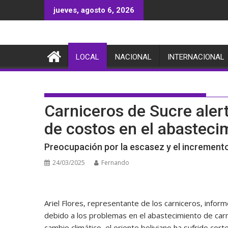
Saltar
jueves, agosto 6, 2026
al
contenido
LOCAL
NACIONAL
INTERNACIONAL
Carniceros de Sucre alert
de costos en el abasteci
Preocupación por la escasez y el increment
24/03/2025
Fernando
Ariel Flores, representante de los carniceros, infor
debido a los problemas en el abastecimiento de carn
cambio climático, el oriente boliviano ha sufrido cor