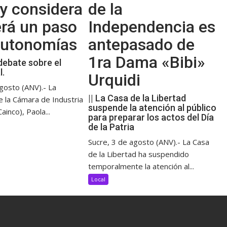
y considera
de la
erá un paso
Independencia es
 autonomías
antepasado de
1ra Dama «Bibi»
debate sobre el
l.
Urquidi
gosto (ANV).- La
|| La Casa de la Libertad
e la Cámara de Industria
suspende la atención al público
ainco), Paola...
para preparar los actos del Día
de la Patria
Sucre, 3 de agosto (ANV).- La Casa
de la Libertad ha suspendido
temporalmente la atención al...
Local