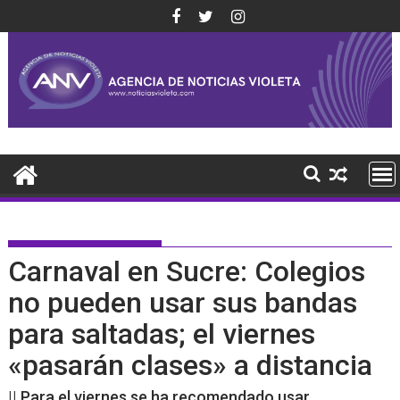
Saltar
al
contenido
Carnaval en Sucre: Colegios
no pueden usar sus bandas
para saltadas; el viernes
«pasarán clases» a distancia
|| Para el viernes se ha recomendado usar