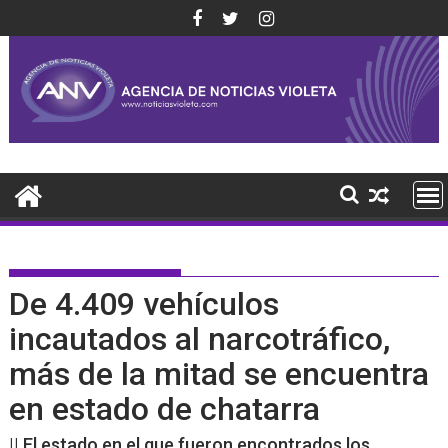
Saltar
al
contenido
De 4.409 vehículos
incautados al narcotráfico,
más de la mitad se encuentra
en estado de chatarra
|| El estado en el que fueron encontrados los