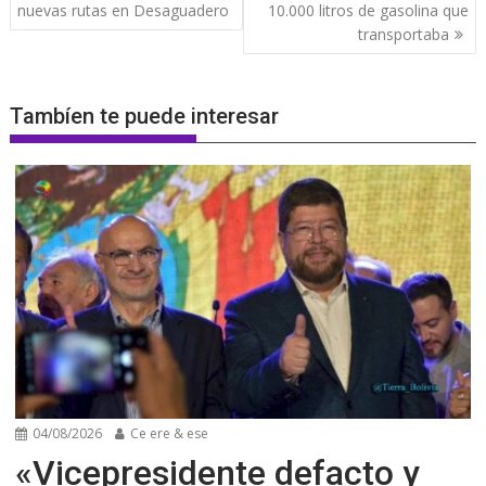
entradas
nuevas rutas en Desaguadero
10.000 litros de gasolina que
transportaba
Tambíen te puede interesar
04/08/2026
Ce ere & ese
«Vicepresidente defacto y