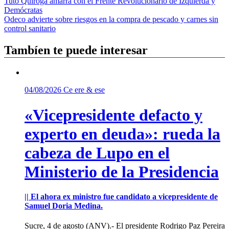
Navegación
Tuto Quiroga amarra con el Frente Revolucionario de Izquierda y
Demócratas
de
Odeco advierte sobre riesgos en la compra de pescado y carnes sin
entradas
control sanitario
Tambíen te puede interesar
04/08/2026
Ce ere & ese
«Vicepresidente defacto y
experto en deuda»: rueda la
cabeza de Lupo en el
Ministerio de la Presidencia
|| El ahora ex ministro fue candidato a vicepresidente de
Samuel Doria Medina.
Sucre, 4 de agosto (ANV).- El presidente Rodrigo Paz Pereira