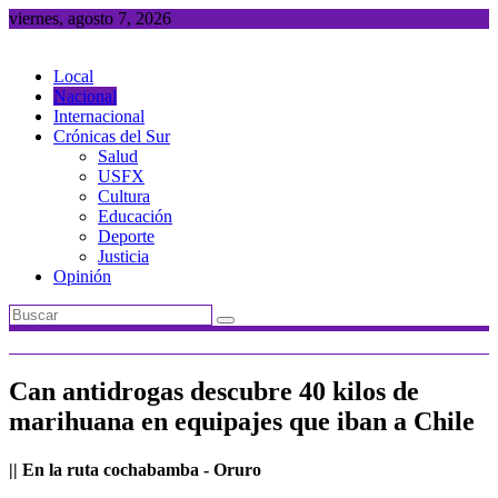
Saltar
viernes, agosto 7, 2026
al
contenido
Local
Nacional
Internacional
Crónicas del Sur
Salud
USFX
Cultura
Educación
Deporte
Justicia
Opinión
Can antidrogas descubre 40 kilos de
marihuana en equipajes que iban a Chile
|| En la ruta cochabamba - Oruro