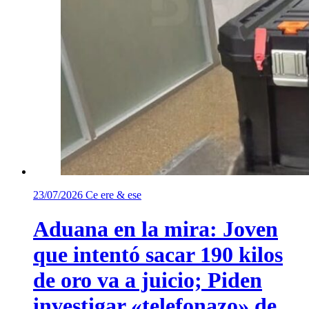
23/07/2026
Ce ere & ese
Aduana en la mira: Joven
que intentó sacar 190 kilos
de oro va a juicio; Piden
investigar «telefonazo» de