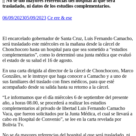
|| No se dió mayores referencias del hospital al que será
trasladado, ni datos de los estudios complementarios.
06/09/2023
05/09/2023
Ce ere & ese
El encarcelado gobernador de Santa Cruz, Luis Fernando Camacho,
será trasladado este miércoles en la mañana desde la cárcel de
Chonchocoro hasta un hospital para que sea sometido a “estudios
complementarios”, como lo determinó una junta médica que evaluó
el estado de su salud el 16 de agosto.
En una carta dirigida al director de la cárcel de Chonchocoro, Marco
Gonzáles, se le instruye que haga conocer a Camacho y a uno de
sus familiares del traslado con fines médicos, para que esté
acompañado desde su salida hasta su retorno a la cárcel.
“Le informamos que el día miércoles 6 de septiembre del presente
año, a horas 08.00, se procederá a realizar los estudios
complementarios al privado de libertad Luis Fernando Camacho
Vaca, que fueron solicitados por la Junta Médica, el cual se llevará a
cabo en Hospital de Convenio”, se lee en la carta revelada por
Bolivia Tv.
No se da mayores referencias del hospital al que será trasladado, ni