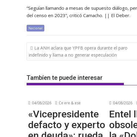
“Seguían llamando a mesas de supuesto diálogo, pero 
del censo en 2023”, criticó Camacho. || El Deber.
Nacional
Navegación
La ANH aclara que YPFB opera durante el paro
de
indefinido y llama a no generar especulación
entradas
Tambíen te puede interesar
04/08/2026
Ce ere & ese
04/08/2026
«Vicepresidente
Entel l
defacto y experto
obsol
en deuda»: rueda
la «Do