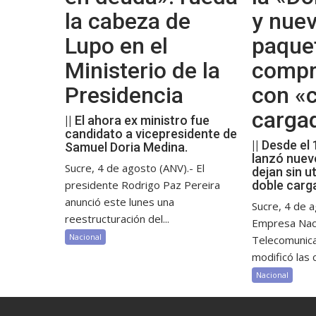
la cabeza de
y nue
Lupo en el
paque
Ministerio de la
compr
Presidencia
con «c
carga
|| El ahora ex ministro fue
candidato a vicepresidente de
|| Desde el
Samuel Doria Medina.
lanzó nuev
Sucre, 4 de agosto (ANV).- El
dejan sin ut
presidente Rodrigo Paz Pereira
doble carg
anunció este lunes una
Sucre, 4 de a
reestructuración del...
Empresa Nac
Nacional
Telecomunic
modificó las c
Nacional