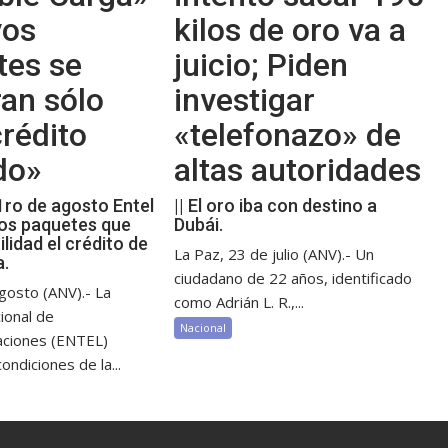
vos
kilos de oro va a
tes se
juicio; Piden
an sólo
investigar
rédito
«telefonazo» de
do»
altas autoridades
 1ro de agosto Entel
|| El oro iba con destino a
os paquetes que
Dubái.
ilidad el crédito de
La Paz, 23 de julio (ANV).- Un
a.
ciudadano de 22 años, identificado
gosto (ANV).- La
como Adrián L. R.,...
ional de
Nacional
aciones (ENTEL)
ondiciones de la...