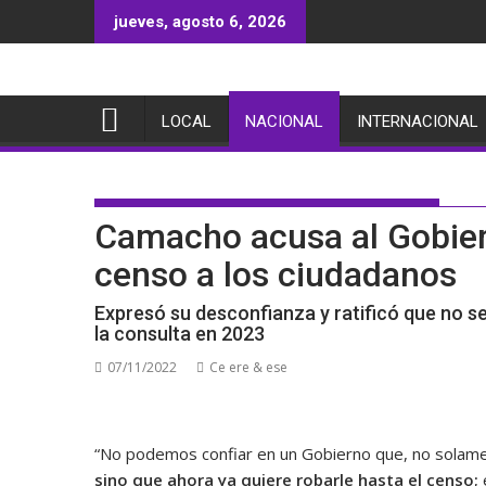
Saltar
jueves, agosto 6, 2026
al
contenido
LOCAL
NACIONAL
INTERNACIONAL
Camacho acusa al Gobiern
censo a los ciudadanos
Expresó su desconfianza y ratificó que no se
la consulta en 2023
07/11/2022
Ce ere & ese
“No podemos confiar en un Gobierno que, no sola
sino que ahora ya quiere robarle hasta el censo;