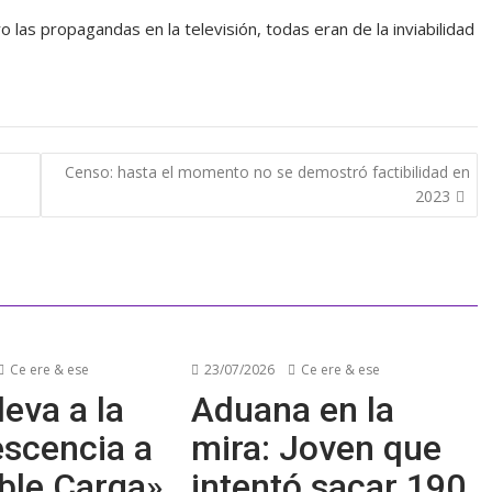
las propagandas en la televisión, todas eran de la inviabilidad
Censo: hasta el momento no se demostró factibilidad en
2023
Ce ere & ese
23/07/2026
Ce ere & ese
leva a la
Aduana en la
escencia a
mira: Joven que
ble Carga»
intentó sacar 190