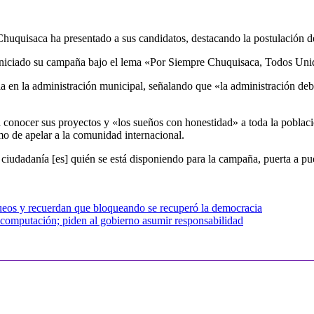
uisaca ha presentado a sus candidatos, destacando la postulación de C
ha iniciado su campaña bajo el lema «Por Siempre Chuquisaca, Todos Uni
cia en la administración municipal, señalando que «la administración de
conocer sus proyectos y «los sueños con honestidad» a toda la població
omo de apelar a la comunidad internacional.
ciudadanía [es] quién se está disponiendo para la campaña, puerta a pue
ueos y recuerdan que bloqueando se recuperó la democracia
e computación; piden al gobierno asumir responsabilidad