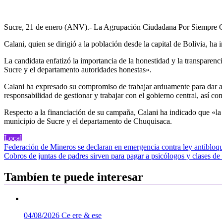
Sucre, 21 de enero (ANV).- La Agrupación Ciudadana Por Siempre Chuq
Calani, quien se dirigió a la población desde la capital de Bolivia, 
La candidata enfatizó la importancia de la honestidad y la transparen
Sucre y el departamento autoridades honestas».
Calani ha expresado su compromiso de trabajar arduamente para dar a 
responsabilidad de gestionar y trabajar con el gobierno central, así c
Respecto a la financiación de su campaña, Calani ha indicado que «la 
municipio de Sucre y el departamento de Chuquisaca.
Local
Navegación
Federación de Mineros se declaran en emergencia contra ley antibloq
Cobros de juntas de padres sirven para pagar a psicólogos y clases d
de
entradas
Tambíen te puede interesar
04/08/2026
Ce ere & ese