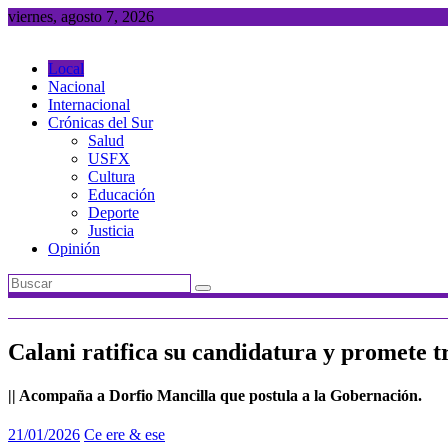
Saltar
viernes, agosto 7, 2026
al
contenido
Local
Nacional
Internacional
Crónicas del Sur
Salud
USFX
Cultura
Educación
Deporte
Justicia
Opinión
Calani ratifica su candidatura y promete 
|| Acompaña a Dorfio Mancilla que postula a la Gobernación.
21/01/2026
Ce ere & ese