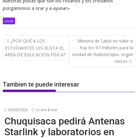
nuestras pititas que son los rosarios y los cristianos
pongámonos a orar y a ayunar».
Local
Navegación
¿POR QUÉ A LOS
Ministra de Salud no sabe si
de
hay los 97 millones para la
ESTUDIANTES LES GUSTA EL
entradas
Unidad de Radioterapia, según
ÁREA DE EDUCACIÓN FÍSICA?
cívicos
Tambíen te puede interesar
04/08/2026
Ce ere & ese
Chuquisaca pedirá Antenas
Starlink y laboratorios en