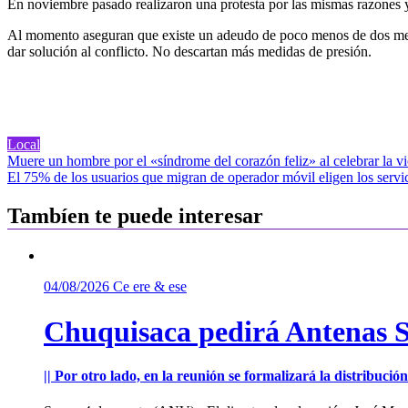
En noviembre pasado realizaron una protesta por las mismas razones y
Al momento aseguran que existe un adeudo de poco menos de dos meses
dar solución al conflicto. No descartan más medidas de presión.
Local
Navegación
Muere un hombre por el «síndrome del corazón feliz» al celebrar la vi
El 75% de los usuarios que migran de operador móvil eligen los ser
de
entradas
Tambíen te puede interesar
04/08/2026
Ce ere & ese
Chuquisaca pedirá Antenas St
|| Por otro lado, en la reunión se formalizará la distribuc