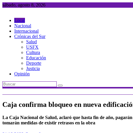
Saltar
sábado, agosto 8, 2026
al
contenido
Local
Nacional
Internacional
Crónicas del Sur
Salud
USFX
Cultura
Educación
Deporte
Justicia
Opinión
Caja confirma bloqueo en nueva edificación
La Caja Nacional de Salud, aclaró que hasta fin de año, pagarán 
tomarán medidas de existir retrasos en la obra