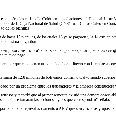
ste miércoles en la calle Colón en inmediaciones del Hospital Jaime 
nistrador de la Caja Nacional de Salud (CNS) Juan Carlos Calvo en Cont
go de las planillas.
 de hasta 15 planillas, de las cuales 13 ya se pagaron y la 14 está en p
 que restará su gestión.
a empresa constructora” enfatizó a tiempo de explicar que de las averig
de falta de pago.
dores por que ellos tienen un vínculo laboral directo con la empresa con
á la suma de 12,8 millones de bolivianos confirmó Calvo siendo superio
ado por un problema entre los trabajadores y la empresa constructora y
or retrasos y recordó que al primer semestre existió una demora observ
 situación se tomarán las acciones legales que correspondan” señaló.
 por temor a la represalia, comentó a ANV que son cinco los grupos de t