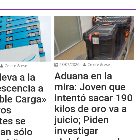
23/07/2026
Ce ere & ese
Ce ere & ese
Aduana en la
leva a la
mira: Joven que
escencia a
intentó sacar 190
ble Carga»
kilos de oro va a
vos
juicio; Piden
tes se
investigar
an sólo