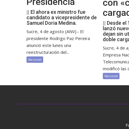
Presidencia
con «c
carga
|| El ahora ex ministro fue
candidato a vicepresidente de
Samuel Doria Medina.
|| Desde el
lanzó nuev
Sucre, 4 de agosto (ANV).- El
dejan sin ut
presidente Rodrigo Paz Pereira
doble carg
anunció este lunes una
Sucre, 4 de a
reestructuración del...
Empresa Nac
Nacional
Telecomunic
modificó las c
Nacional
F