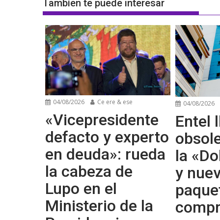
Tambíen te puede interesar
04/08/2026
Ce ere & ese
04/08/2026
«Vicepresidente
Entel l
defacto y experto
obsol
en deuda»: rueda
la «Do
la cabeza de
y nue
Lupo en el
paque
Ministerio de la
compr