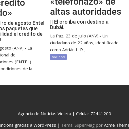
«telefonazo» de
rédito
altas autoridades
do»
|| El oro iba con destino a
 1ro de agosto Entel
Dubái.
os paquetes que
ilidad el crédito de
La Paz, 23 de julio (ANV).- Un
a.
ciudadano de 22 años, identificado
gosto (ANV).- La
como Adrián L. R.,...
ional de
Nacional
aciones (ENTEL)
ondiciones de la...
Agencia de Noticias Violeta | Celular 72441200
unciona gracias a WordPress
|
Tema: SuperMag por
Acme Them