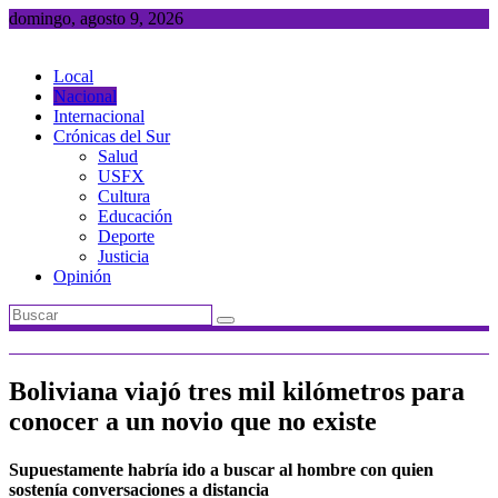
Saltar
domingo, agosto 9, 2026
al
contenido
Local
Nacional
Internacional
Crónicas del Sur
Salud
USFX
Cultura
Educación
Deporte
Justicia
Opinión
Boliviana viajó tres mil kilómetros para
conocer a un novio que no existe
Supuestamente habría ido a buscar al hombre con quien
sostenía conversaciones a distancia