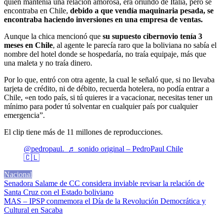
quien mantenía una relación amorosa, era oriundo de Italia, pero se
encontraba en Chile,
debido a que vendía maquinaria pesada, se
encontraba haciendo inversiones en una empresa de ventas.
Aunque la chica mencionó que
su supuesto cibernovio tenía 3
meses en Chile
, al agente le parecía raro que la boliviana no sabía el
nombre del hotel donde se hospedaría, no traía equipaje, más que
una maleta y no traía dinero.
Por lo que, entró con otra agente, la cual le señaló que, si no llevaba
tarjeta de crédito, ni de débito, recuerda hotelera, no podía entrar a
Chile, «en todo país, si tú quieres ir a vacacionar, necesitas tener un
mínimo para poder tú solventar en cualquier país por cualquier
emergencia”.
El clip tiene más de 11 millones de reproducciones.
@pedropaul._
♬ sonido original – PedroPaul Chile
🇨🇱
Nacional
Navegación
Senadora Salame de CC considera inviable revisar la relación de
Santa Cruz con el Estado boliviano
de
MAS – IPSP conmemora el Día de la Revolución Democrática y
entradas
Cultural en Sacaba