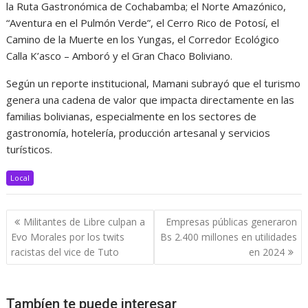
la Ruta Gastronómica de Cochabamba; el Norte Amazónico,
“Aventura en el Pulmón Verde”, el Cerro Rico de Potosí, el
Camino de la Muerte en los Yungas, el Corredor Ecológico
Calla K’asco – Amboró y el Gran Chaco Boliviano.
Según un reporte institucional, Mamani subrayó que el turismo
genera una cadena de valor que impacta directamente en las
familias bolivianas, especialmente en los sectores de
gastronomía, hotelería, producción artesanal y servicios
turísticos.
Local
Navegación
Militantes de Libre culpan a
Empresas públicas generaron
de
Evo Morales por los twits
Bs 2.400 millones en utilidades
entradas
racistas del vice de Tuto
en 2024
Tambíen te puede interesar