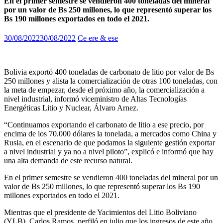
En el primer semestre se vendieron 400 toneladas del mineral
por un valor de Bs 250 millones, lo que representó superar los
Bs 190 millones exportados en todo el 2021.
30/08/2022
30/08/2022
Ce ere & ese
Bolivia exportó 400 toneladas de carbonato de litio por valor de Bs
250 millones y alista la comercialización de otras 100 toneladas, con
la meta de empezar, desde el próximo año, la comercialización a
nivel industrial, informó viceministro de Altas Tecnologías
Energéticas Litio y Nuclear, Álvaro Arnez.
“Continuamos exportando el carbonato de litio a ese precio, por
encima de los 70.000 dólares la tonelada, a mercados como China y
Rusia, en el escenario de que podamos la siguiente gestión exportar
a nivel industrial y ya no a nivel piloto”, explicó e informó que hay
una alta demanda de este recurso natural.
En el primer semestre se vendieron 400 toneladas del mineral por un
valor de Bs 250 millones, lo que representó superar los Bs 190
millones exportados en todo el 2021.
Mientras que el presidente de Yacimientos del Litio Boliviano
(YLB), Carlos Ramos, perfiló en julio que los ingresos de este año