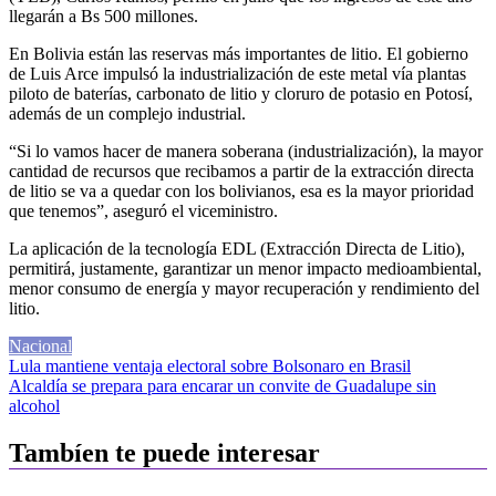
llegarán a Bs 500 millones.
En Bolivia están las reservas más importantes de litio. El gobierno
de Luis Arce impulsó la industrialización de este metal vía plantas
piloto de baterías, carbonato de litio y cloruro de potasio en Potosí,
además de un complejo industrial.
“Si lo vamos hacer de manera soberana (industrialización), la mayor
cantidad de recursos que recibamos a partir de la extracción directa
de litio se va a quedar con los bolivianos, esa es la mayor prioridad
que tenemos”, aseguró el viceministro.
La aplicación de la tecnología EDL (Extracción Directa de Litio),
permitirá, justamente, garantizar un menor impacto medioambiental,
menor consumo de energía y mayor recuperación y rendimiento del
litio.
Nacional
Navegación
Lula mantiene ventaja electoral sobre Bolsonaro en Brasil
Alcaldía se prepara para encarar un convite de Guadalupe sin
de
alcohol
entradas
Tambíen te puede interesar