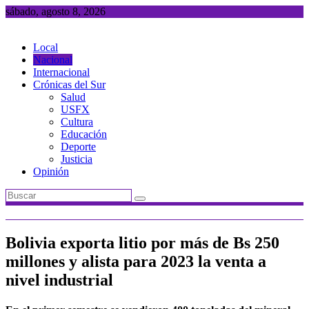
Saltar
sábado, agosto 8, 2026
al
contenido
Local
Nacional
Internacional
Crónicas del Sur
Salud
USFX
Cultura
Educación
Deporte
Justicia
Opinión
Bolivia exporta litio por más de Bs 250
millones y alista para 2023 la venta a
nivel industrial