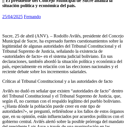
|| El presidente del Concejo Municipal de Sucre analiza la
situación política y económica del país.
25/04/2025
Fernando
Sucre, 25 de abril (ANV). – Rodolfo Avilés, presidente del Concejo
Municipal de Sucre, ha expresado fuertes cuestionamientos sobre la
legitimidad de algunas autoridades del Tribunal Constitucional y el
Tribunal Supremo de Justicia, señalando la existencia de
«autoridades de facto» en el sistema judicial boliviano. En sus
declaraciones, también abordó la situación política y económica del
país, especialmente en relación con las elecciones nacionales y el
reciente debate sobre los incrementos salariales.
Críticas al Tribunal Constitucional y a las autoridades de facto
Avilés no dudó en señalar que existen “autoridades de facto” dentro
del Tribunal Constitucional y el Tribunal Supremo de Justicia, que,
según él, no cuentan con el respaldo legítimo del pueblo boliviano.
«¿Hasta dónde la población puede creer en este tipo de
autoridades?», se preguntó, refiriéndose a los fallos de estos órganos
que, en su opinión, están influenciados por acuerdos políticos con el
gobierno central. Avilés alertó sobre la posible prórroga del mandato
del presidente Luis Arce a través de una manipulación en las