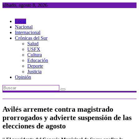
Saltar
sábado, agosto 8, 2026
al
contenido
Local
Nacional
Internacional
Crónicas del Sur
Salud
USFX
Cultura
Educación
Deporte
Justicia
Opinión
Avilés arremete contra magistrado
prorrogados y advierte suspensión de las
elecciones de agosto