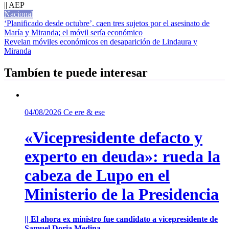
|| AEP
Nacional
Navegación
‘Planificado desde octubre’, caen tres sujetos por el asesinato de
María y Miranda; el móvil sería económico
de
Revelan móviles económicos en desaparición de Lindaura y
entradas
Miranda
Tambíen te puede interesar
04/08/2026
Ce ere & ese
«Vicepresidente defacto y
experto en deuda»: rueda la
cabeza de Lupo en el
Ministerio de la Presidencia
|| El ahora ex ministro fue candidato a vicepresidente de
Samuel Doria Medina.