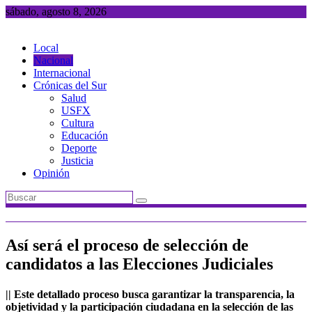
Saltar
sábado, agosto 8, 2026
al
contenido
Local
Nacional
Internacional
Crónicas del Sur
Salud
USFX
Cultura
Educación
Deporte
Justicia
Opinión
Así será el proceso de selección de
candidatos a las Elecciones Judiciales
|| Este detallado proceso busca garantizar la transparencia, la
objetividad y la participación ciudadana en la selección de las