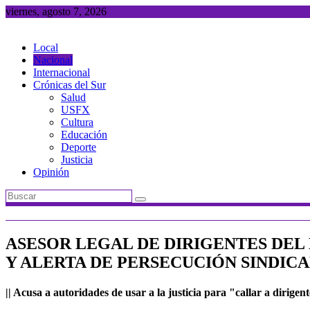
Saltar
viernes, agosto 7, 2026
al
contenido
Local
Nacional
Internacional
Crónicas del Sur
Salud
USFX
Cultura
Educación
Deporte
Justicia
Opinión
ASESOR LEGAL DE DIRIGENTES DEL D
Y ALERTA DE PERSECUCIÓN SINDIC
|| Acusa a autoridades de usar a la justicia para "callar a dirige