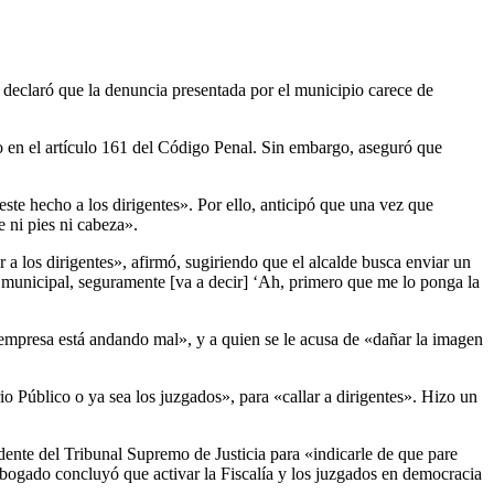
a declaró que la denuncia presentada por el municipio carece de
cado en el artículo 161 del Código Penal. Sin embargo, aseguró que
ste hecho a los dirigentes». Por ello, anticipó que una vez que
e ni pies ni cabeza».
 a los dirigentes», afirmó, sugiriendo que el alcalde busca enviar un
 municipal, seguramente [va a decir] ‘Ah, primero que me lo ponga la
 empresa está andando mal», y a quien se le acusa de «dañar la imagen
io Público o ya sea los juzgados», para «callar a dirigentes». Hizo un
idente del Tribunal Supremo de Justicia para «indicarle de que pare
abogado concluyó que activar la Fiscalía y los juzgados en democracia