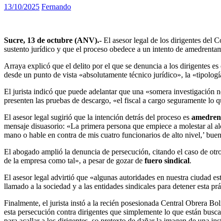
13/10/2025
Fernando
Sucre, 13 de octubre (ANV).-
El asesor legal de los dirigentes del 
sustento jurídico y que el proceso obedece a un intento de amedrenta
Arraya explicó que el delito por el que se denuncia a los dirigentes es
desde un punto de vista «absolutamente técnico jurídico», la «tipologí
El jurista indicó que puede adelantar que una «somera investigación n
presenten las pruebas de descargo, «el fiscal a cargo seguramente lo q
El asesor legal sugirió que la intención detrás del proceso es
amedren
mensaje disuasorio: «La primera persona que empiece a molestar al al
mano o hable en contra de mis cuatro funcionarios de alto nivel,’ bue
El abogado amplió la denuncia de persecución, citando el caso de otro
de la empresa como tal», a pesar de gozar de
fuero sindical
.
El asesor legal advirtió que «algunas autoridades en nuestra ciudad es
llamado a la sociedad y a las entidades sindicales para detener esta prá
Finalmente, el jurista instó a la recién posesionada Central Obrera Bo
esta persecución contra dirigentes que simplemente lo que están busc
para acallar a los dirigentes, so pretexto de dañar la imagen de una in