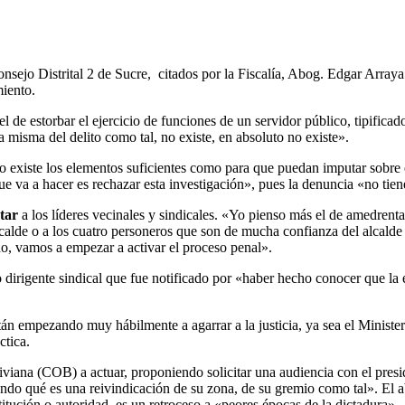
Consejo Distrital 2 de Sucre, citados por la Fiscalía, Abog. Edgar Array
miento.
 el de estorbar el ejercicio de funciones de un servidor público, tipifi
a misma del delito como tal, no existe, en absoluto no existe».
o existe los elementos suficientes como para que puedan imputar sobre e
ue va a hacer es rechazar esta investigación», pues la denuncia «no tien
tar
a los líderes vecinales y sindicales. «Yo pienso más el de amedrentar
calde o a los cuatro personeros que son de mucha confianza del alcalde
no, vamos a empezar a activar el proceso penal».
 dirigente sindical que fue notificado por «haber hecho conocer que la
tán empezando muy hábilmente a agarrar a la justicia, ya sea el Minister
ctica.
liviana (COB) a actuar, proponiendo solicitar una audiencia con el pres
ando qué es una reivindicación de su zona, de su gremio como tal». El 
stitución o autoridad, es un retroceso a «peores épocas de la dictadura».