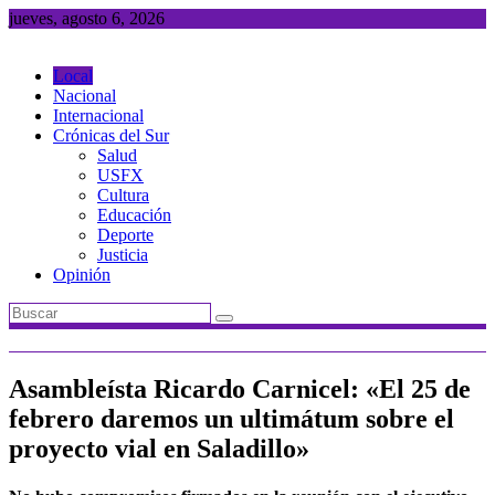
Saltar
jueves, agosto 6, 2026
al
contenido
Local
Nacional
Internacional
Crónicas del Sur
Salud
USFX
Cultura
Educación
Deporte
Justicia
Opinión
Asambleísta Ricardo Carnicel: «El 25 de
febrero daremos un ultimátum sobre el
proyecto vial en Saladillo»