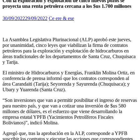
Con la exploración y explotación de cinco nuevos pozos se
proyecta una renta petrolera cercana a los $us 1.700 millones
30/09/2022
29/09/2022
Ce ere & ese
La Asamblea Legislativa Plurinacional (ALP) aprobó este jueves,
por unanimidad, cinco leyes que viabilizan la firma de contratos
petroleros para la exploración y explotación de hidrocarburos en
áreas tradicionales de los departamentos de Santa Cruz, Chuquisaca
y Tarija.
El ministro de Hidrocarburos y Energías, Franklin Molina Ortiz, en
conferencia de prensa informó que los contratos corresponden al
área Carandaiti (Tarija); Seyorenda y Sayurenda (Chuquisaca); y
Ubary y Yuarenda (Santa Cruz).
“Son inversiones que van a permitir posibilitar el ingreso de reservas
para nuestro país, y que van a cotizar una inversión de $us 580
millones de dólares, es el esfuerzo que viene desarrollando la
empresa estatal YPFB (Yacimientos Petrolíferos Fiscales
Bolivianos)”, indicó Molina.
Agregó que, tras la aprobación en la ALP, corresponde a YPFB
suscribir los contratos y ejecutar las acciones que correspondientes,