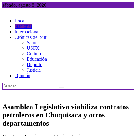
Saltar
sábado, agosto 8, 2026
al
contenido
Local
Nacional
Internacional
Crónicas del Sur
Salud
USFX
Cultura
Educación
Deporte
Justicia
Opinión
Asamblea Legislativa viabiliza contratos
petroleros en Chuquisaca y otros
departamentos