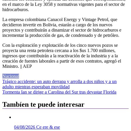
en el marco de la Ley 3058 y normativas vigentes para el sector de
hidrocarburos.
La empresa colombiana Canacol Energy y Vintage Petrol, que
decidieron invertir en Bolivia, estarán a cargo de los nuevos
proyectos y contribuirán a dinamizar el sector de hidrocarburos e
incrementar la producción de gas, de condensado y de petróleo.
Con la exploración y explotación de los cinco nuevos pozos se
proyecta una renta petrolera cercana a los $us 1.700 millones,
ingresos que contribuirán a la reactivación de la industria y a la
creación de fuentes laborales a partir de esos contratos, agregó el
Ministro. || AEP
Nacional
Navegación
Trágico accidente: un auto derrapa y arrolla a dos niños y a un
adulto mientras esperaban movilidad
de
Tormenta Ian se dirige a Carolina del Sur tras devastar Florida
entradas
Tambíen te puede interesar
04/08/2026
Ce ere & ese