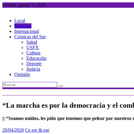
Saltar
viernes, agosto 7, 2026
al
contenido
Local
Nacional
Internacional
Crónicas del Sur
Salud
USFX
Cultura
Educación
Deporte
Justicia
Opinión
“La marcha es por la democracia y el comb
|| “Seamos unidos, les pido que tenemos que pelear por nuestros
20/04/2026
Ce ere & ese