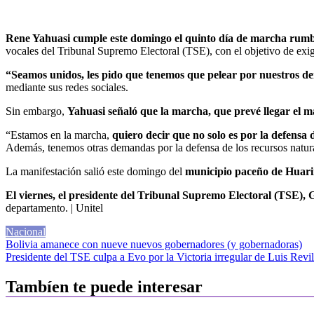
Rene Yahuasi cumple este domingo el quinto día de marcha rumb
vocales del Tribunal Supremo Electoral (TSE), con el objetivo de exig
“Seamos unidos, les pido que tenemos que pelear por nuestros d
mediante sus redes sociales.
Sin embargo,
Yahuasi señaló que la marcha, que prevé llegar el m
“Estamos en la marcha,
quiero decir que no solo es por la defensa 
Además, tenemos otras demandas por la defensa de los recursos natura
La manifestación salió este domingo del
municipio paceño de Huarin
El viernes, el presidente del Tribunal Supremo Electoral (TSE), 
departamento. | Unitel
Nacional
Navegación
Bolivia amanece con nueve nuevos gobernadores (y gobernadoras)
Presidente del TSE culpa a Evo por la Victoria irregular de Luis Revi
de
entradas
Tambíen te puede interesar