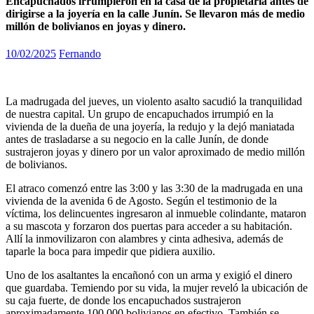
Encapuchados irrumpieron en la casa de la propietaria antes de
dirigirse a la joyería en la calle Junín. Se llevaron más de medio
millón de bolivianos en joyas y dinero.
10/02/2025
Fernando
La madrugada del jueves, un violento asalto sacudió la tranquilidad
de nuestra capital. Un grupo de encapuchados irrumpió en la
vivienda de la dueña de una joyería, la redujo y la dejó maniatada
antes de trasladarse a su negocio en la calle Junín, de donde
sustrajeron joyas y dinero por un valor aproximado de medio millón
de bolivianos.
El atraco comenzó entre las 3:00 y las 3:30 de la madrugada en una
vivienda de la avenida 6 de Agosto. Según el testimonio de la
víctima, los delincuentes ingresaron al inmueble colindante, mataron
a su mascota y forzaron dos puertas para acceder a su habitación.
Allí la inmovilizaron con alambres y cinta adhesiva, además de
taparle la boca para impedir que pidiera auxilio.
Uno de los asaltantes la encañonó con un arma y exigió el dinero
que guardaba. Temiendo por su vida, la mujer reveló la ubicación de
su caja fuerte, de donde los encapuchados sustrajeron
aproximadamente 100.000 bolivianos en efectivo. También se