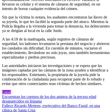
llevaron su celular y el sistema de cámaras de seguridad, en un
intento de borrar cualquier evidencia del crimen.
Sin que la víctima lo notara, los asaltantes encontraron las llaves de
su joyería, lo que les facilitó la segunda parte del atraco. Mientras la
Policía llegaba a la vivienda para tomar la denuncia, los delincuentes
ya se dirigían al local en la calle Junín.
A las 4:18 de la madrugada, según registros de cámaras de
seguridad, los ladrones levantaron la persiana del negocio y abrieron
los candados sin dificultad. En cuestión de minutos, vaciaron el
establecimiento, llevándose no solo joyas, sino también herramientas
especializadas y piedras preciosas.
Las autoridades iniciaron las investigaciones y se espera que las
imágenes captadas por las cámaras de la zona ayuden a identificar a
los responsables. Entretanto, la propietaria de la joyería pide la
colaboración de la ciudadanía para recuperar parte de lo robado y
evitar que otros comerciantes sean víctimas de hechos similares.
Local
Navegación
Encuentran los cuerpos de los dos amigos de la tercera edad
desaparecidos en Irupana
de
Fallece Ricardo Mertens, exejecutivo del Banco Fassil, en una
entradas
clínica de Santa Cruz