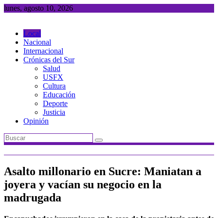
Saltar
lunes, agosto 10, 2026
al
contenido
Local
Nacional
Internacional
Crónicas del Sur
Salud
USFX
Cultura
Educación
Deporte
Justicia
Opinión
Asalto millonario en Sucre: Maniatan a
joyera y vacían su negocio en la
madrugada