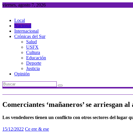
Saltar
viernes, agosto 7, 2026
al
contenido
Local
Nacional
Internacional
Crónicas del Sur
Salud
USFX
Cultura
Educación
Deporte
Justicia
Opinión
Comerciantes ‘mañaneros’ se arriesgan al a
Los vendedores tienen un conflicto con otros sectores del lugar q
15/12/2022
Ce ere & ese