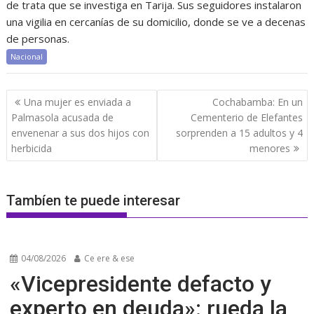
de trata que se investiga en Tarija. Sus seguidores instalaron
una vigilia en cercanías de su domicilio, donde se ve a decenas
de personas.
Nacional
Navegación
Una mujer es enviada a
Cochabamba: En un
de
Palmasola acusada de
Cementerio de Elefantes
entradas
envenenar a sus dos hijos con
sorprenden a 15 adultos y 4
herbicida
menores
Tambíen te puede interesar
04/08/2026
Ce ere & ese
«Vicepresidente defacto y
experto en deuda»: rueda la