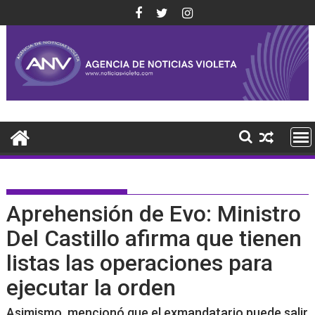
Saltar
al
contenido
Aprehensión de Evo: Ministro
Del Castillo afirma que tienen
listas las operaciones para
ejecutar la orden
Asimismo, mencionó que el exmandatario puede salir